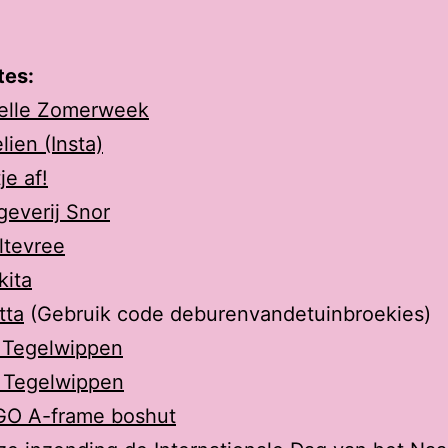
es:
belle Zomerweek
lien (Insta)
je af!
geverij Snor
ltevree
kita
tta
(Gebruik code deburenvandetuinbroekies)
 Tegelwippen
 Tegelwippen
GO A-frame boshut