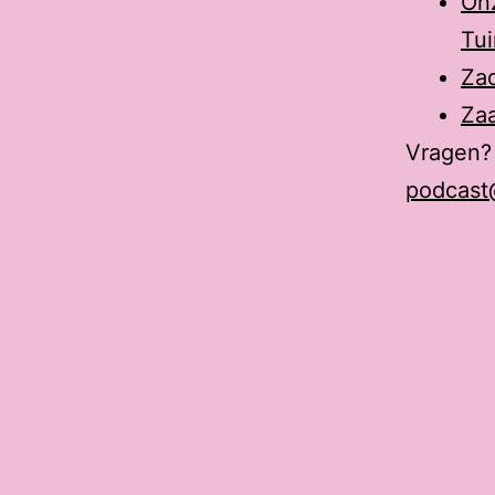
Onz
Tui
Za
Zaa
Vragen?
podcast