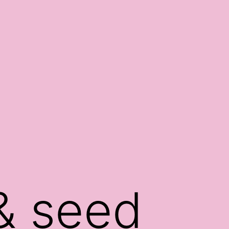
& seed